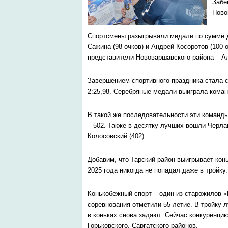
Забе
Ново
Спортсмены разыгрывали медали по сумме д
Сажина (98 очков) и Андрей Косоротов (100 
представители Нововаршавского района – Ал
Завершением спортивного праздника стала с
2:25,98. Серебряные медали выиграла команд
В такой же последовательности эти команды
– 502. Также в десятку лучших вошли Черлакс
Колосовский (402).
Добавим, что Тарский район выигрывает кон
2025 года никогда не попадал даже в тройку.
Конькобежный спорт – один из старожилов «
соревнования отметили 55-летие. В тройку 
в коньках снова задают. Сейчас конкуренци
Горьковского, Саргатского районов.