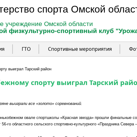
терство спорта Омской облас
е учреждение Омской области
ой физкультурно-спортивный клуб "Урож
ия
ГТО
Спортивные мероприятия
Фо
орту выиграл Тарский район
бежному спорту выиграл Тарский рай
ряне выиграли все «золото» соревнований.
онькобежном овале спортшколы «Красная звезда» прошли финальные со
т 56-го областного сельского спортивно-культурного «Праздника Севера 