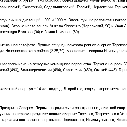
ги собрали сборные 13-ти районов Омской области, среди которых были
варшавский, Саргатский, Седельниковский, Тарский, Черлакский, Горько
вух личных дистанций – 500 и 1000 м. Здесь лучшие результаты показа
очков). Вторые места заняли Анжела Яловенко (Черлакский, 96) и Иван А
ександра Волкова (94) и Роман Шибанов (89).
мешанная эстафета. Лучшие секунды показала ровная сборная Тарского
а Нововаршавского района (2:35,79), бронзовые – сборная Исилькульског
 расположились в верхушке командного первенства. Тарчане набрали 58
кий (493), Большереченский (464), Саргатский (450), Омский (448), Горь
ькобежный спорт уже 14 лет подряд. Второй год подряд второе место за
Праздника Севера». Первые награды были разыграны на дебютной спарт
лучших на первом празднике попали сборные Тарского, Тевризского и Ус
ю тарчанам составляют спортсмены Черлакского, Исилькульского, Ново