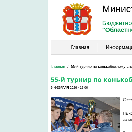
Перейти к основному содержанию
Минис
Бюджетно
"Областн
Главная
Информац
Главная
/
55-й турнир по конькобежному сп
55-й турнир по конько
9. ФЕВРАЛЯ 2026 - 15:06
Севе
На к
заче