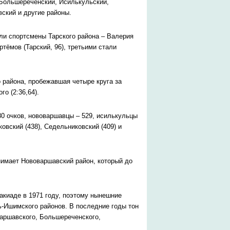
 Большереченский, Исилькульский,
вский и другие районы.
ли спортсмены Тарского района – Валерия
ртёмов (Тарский, 96), третьими стали
 района, пробежавшая четыре круга за
о (2:36,64).
0 очков, нововаршавцы – 529, исилькульцы
ковский (438), Седельниковский (409) и
нимает Нововаршавский район, который до
акиаде в 1971 году, поэтому нынешние
ть-Ишимского районов. В последние годы тон
варшавского, Большереченского,