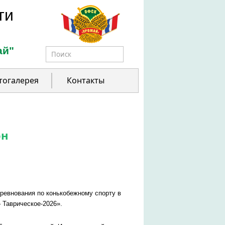
ти
ай"
Форма поиска
тогалерея
Контакты
он
ревнования по конькобежному спорту в
– Таврическое-2026».