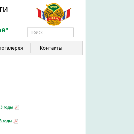
ти
ай"
Форма поиска
тогалерея
Контакты
23 годы
8 годы