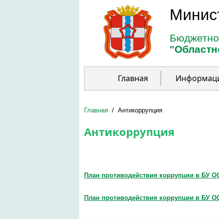
Перейти к основному содержанию
Минис
Бюджетно
"Областн
Главная
Информац
Главная
/
Антикоррупция
Антикоррупция
План противодействия коррупции в БУ ОО
План противодействия коррупции в БУ ОО