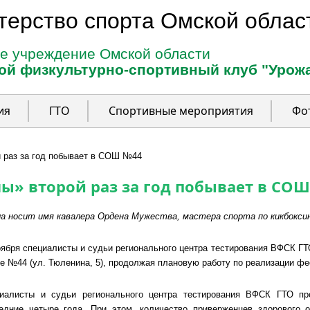
терство спорта Омской облас
е учреждение Омской области
ой физкультурно-спортивный клуб "Урож
ия
ГТО
Спортивные мероприятия
Фо
 раз за год побывает в СОШ №44
ы» второй раз за год побывает в СО
а носит имя кавалера Ордена Мужества, мастера спорта по кикбокси
оября специалисты и судьи регионального центра тестирования ВФСК Г
е №44 (ул. Тюленина, 5), продолжая плановую работу по реализации ф
иалисты и судьи регионального центра тестирования ВФСК ГТО пр
едние четыре года. При этом, количество приверженцев здорового 