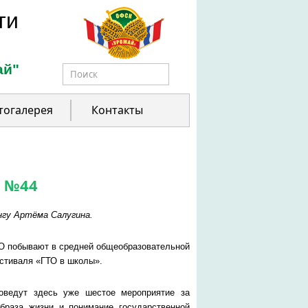
ти
ай"
Форма поиска
тогалерея
Контакты
Ш №44
нгу Артёма Салугина.
ТО побывают в средней общеобразовательной
естиваля «ГТО в школы».
оведут здесь уже шестое мероприятие за
образа жизни и понимание государственной