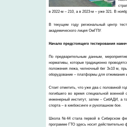
стра
в 2022-м – 210, а в 2023-м – уже 321. В но
В текущем году региональный центр те
академического лицея ОмГПУ.
Начало предстоящего тестирования намече
По предварительным данным, мероприятие
нормативы, которые традиционно проводятс
положения лежа, челночный бег 3х10 м, пры
оборудование – платформы для отжимания и
Стоит отметить, что уже два с половиной г
погибшего во время специальной военной о
инженерный институт, затем – СибАДИ, а т
спорта – в кикбоксинге и рукопашном бое.
Школа №44 стала первой в Сибирском фед
программе ГТО здесь носит действительно ф