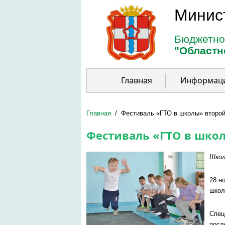
Перейти к основному содержанию
Минис
Бюджетно
"Областн
Главная
Информац
Главная
/
Фестиваль «ГТО в школы» второй
Фестиваль «ГТО в школ
Школ
28 н
школ
Спец
посл