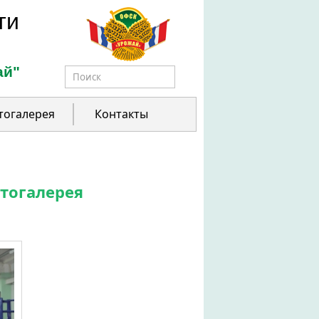
ти
ай"
Форма поиска
тогалерея
Контакты
тогалерея