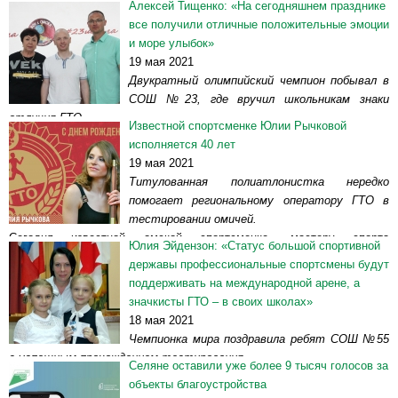
Алексей Тищенко: «На сегодняшнем празднике
Сегодня – 19 мая – также исполняется 57 лет действующему
все получили отличные положительные эмоции
министру спорта России Олегу Матыцину. К своим
и море улыбок»
обязанностям...
Читать далее >>
19 мая 2021
Двукратный олимпийский чемпион побывал в
СОШ №23, где вручил школьникам знаки
отличия ГТО.
Известной спортсменке Юлии Рычковой
Накануне в средней общеобразовательной школе №23 прошло
исполняется 40 лет
торжественное награждение знаками отличия ГТО. Руководители,
19 мая 2021
сотрудники учреждения и сами...
Читать далее >>
Титулованная полиатлонистка нередко
помогает региональному оператору ГТО в
тестировании омичей.
Сегодня известной омской спортсменке, мастеру спорта
Юлия Эйдензон: «Статус большой спортивной
международного класса по полиатлону, трехкратной чемпионке мира
державы профессиональные спортсмены будут
Юлии Рычковой исполняется 40...
Читать далее >>
поддерживать на международной арене, а
значкисты ГТО – в своих школах»
18 мая 2021
Чемпионка мира поздравила ребят СОШ №55
с успешным прохождением тестирования.
Селяне оставили уже более 9 тысяч голосов за
Накануне в средней школе №55 имени Л.Я. Кичигиной и В.И.
объекты благоустройства
Кичигина состоялось торжественное награждение учащихся знаками