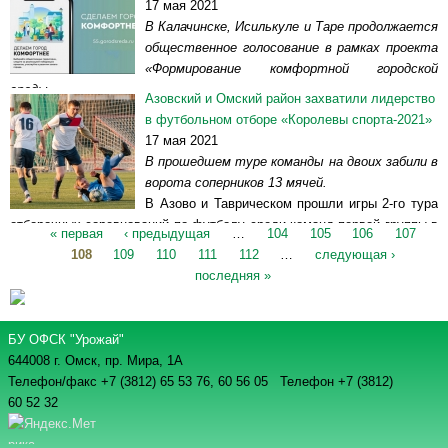
17 мая 2021
отличия ГТО. Образовательное учреждение,...
Читать далее >>
В Калачинске, Исилькуле и Таре продолжается
общественное голосование в рамках проекта
«Формирование комфортной городской
среды».
Азовский и Омский район захватили лидерство
В апреле Минстроем России и АНО «Диалог Регионы» запущена
в футбольном отборе «Королевы спорта-2021»
платформа по голосованию по отбору общественных...
Читать далее
17 мая 2021
>>
В прошедшем туре команды на двоих забили в
ворота соперников 13 мячей.
В Азово и Таврическом прошли игры 2-го тура
отборочных соревнований по футболу среди команд первой группы в
« первая
‹ предыдущая
…
104
105
106
107
зачет 51-го областного сельского спортивно-культурного...
Читать
Страницы
108
109
110
111
112
…
следующая ›
далее >>
последняя »
БУ ОФСК "Урожай"
644008 г. Омск, пр. Мира, 1А
Телефон/факс +7 (3812) 65 53 76,
60 56 05 Телефон +7 (3812)
60 52 32