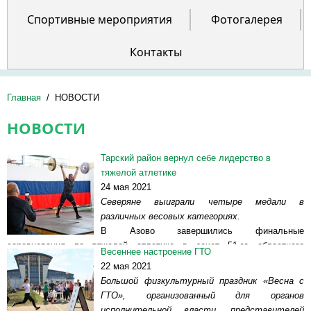
Спортивные мероприятия
Фотогалерея
Контакты
Главная
/
НОВОСТИ
НОВОСТИ
Тарский район вернул себе лидерство в
тяжелой атлетике
24 мая 2021
Северяне выиграли четыре медали в
различных весовых категориях.
В Азово завершились финальные
соревнования по тяжелой атлетике в зачет 51-го областного
Весеннее настроение ГТО
сельского спортивно-культурного праздника «Королева спорта –
22 мая 2021
Калачинск-2021», которые...
Читать далее >>
Большой физкультурный праздник «Весна с
ГТО», организованный для органов
исполнительной власти, представителей