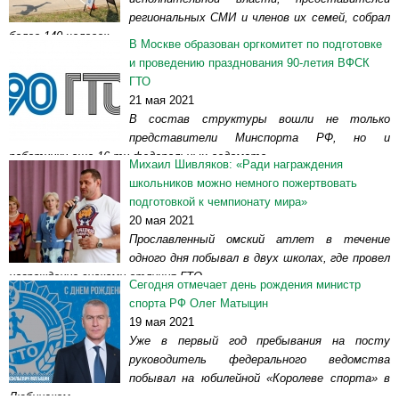
региональных СМИ и членов их семей, собрал
более 140 человек.
В Москве образован оргкомитет по подготовке
Сегодня в физкультурно-оздоровительном комплексе имени
и проведению празднования 90-летия ВФСК
Виктора...
Читать далее >>
ГТО
21 мая 2021
В состав структуры вошли не только
представители Минспорта РФ, но и
работники еще 16-ти федеральных ведомств.
Михаил Шивляков: «Ради награждения
Правительство Российской Федерации утвердило распоряжение об
школьников можно немного пожертвовать
образовании организационного комитета по подготовке и проведению
подготовкой к чемпионату мира»
в 2021...
Читать далее >>
20 мая 2021
Прославленный омский атлет в течение
одного дня побывал в двух школах, где провел
награждение знаками отличия ГТО.
Сегодня отмечает день рождения министр
В средней общеобразовательной школе №107 прошло
спорта РФ Олег Матыцин
торжественное награждение знаками отличия ГТО. В актовом зале
19 мая 2021
собрались ребята...
Читать далее >>
Уже в первый год пребывания на посту
руководитель федерального ведомства
побывал на юбилейной «Королеве спорта» в
Любинском.