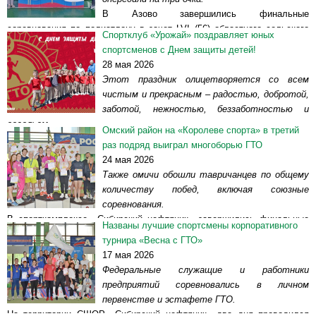
В Азово завершились финальные
соревнования по полиатлону в зачет LVI (56) областного сельского
Спортклуб «Урожай» поздравляет юных
спортивно-культурного праздника «Королева спорта –
спортсменов с Днем защиты детей!
Полтавка-2026». На соревнования...
Читать далее >>
28 мая 2026
Этот праздник олицетворяется со всем
чистым и прекрасным – радостью, добротой,
заботой, нежностью, беззаботностью и
весельем.
Омский район на «Королеве спорта» в третий
Ежегодно 1 июня отмечается День защиты детей. Одно из самых
раз подряд выиграл многоборью ГТО
любимых детских событий ежегодно совпадает с началом...
Читать
24 мая 2026
далее >>
Также омичи обошли тавричанцев по общему
количеству побед, включая союзные
соревнования.
В спорткомплексе «Сибирский нефтяник» завершились финальные
Названы лучшие спортсмены корпоративного
соревнования по многоборью ГТО в зачет LVI (56) областного
турнира «Весна с ГТО»
сельского спортивно-культурного...
Читать далее >>
17 мая 2026
Федеральные служащие и работники
предприятий соревновались в личном
первенстве и эстафете ГТО.
На территории СШОР «Сибирский нефтяник» два дня проводился