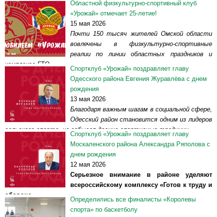
Областной физкультурно-спортивный клуб
региональный корпоративный фестиваль «Весна с ГТО».
«Урожай» отмечает 25-летие!
Соревнования проходили в четвертый...
Читать далее >>
15 мая 2026
Почти 150 тысяч жителей Омской области
вовлечены в физкультурно-спортивные
реалии по линии областных праздников и
комплекса ГТО.
Спортклуб «Урожай» поздравляет главу
16 мая 2001 года началась история нашего клуба, который сегодня
Одесского района Евгения Журавлёва с днем
практически круглосуточно занимается организацией...
Читать далее
рождения
>>
13 мая 2026
Благодаря важным шагам в социальной сфере,
Одесский район становится одним из лидеров
сельского спорта, не забывая давние спортивные традиции.
Спортклуб «Урожай» поздравляет главу
Сегодня главе Одесского района Евгению Журавлёву исполняется
Москаленского района Александра Ряполова с
47 лет. С праздником руководителя...
Читать далее >>
днем рождения
12 мая 2026
Серьезное внимание в районе уделяют
всероссийскому комплексу «Готов к труду и
обороне».
Определились все финалисты «Королевы
Сегодня – 12 мая – главе Москаленского района Александру
спорта» по баскетболу
Ряполову исполняется 61 год. С праздником руководителя