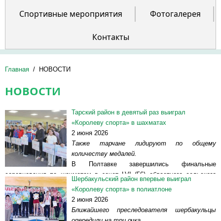
Спортивные мероприятия
Фотогалерея
Контакты
Главная
/
НОВОСТИ
НОВОСТИ
Тарский район в девятый раз выиграл
«Королеву спорта» в шахматах
2 июня 2026
Также тарчане лидируют по общему
количеству медалей.
В Полтавке завершились финальные
соревнования по шахматам в зачет LVI (56) областного сельского
Шербакульский район впервые выиграл
спортивно-культурного праздника «Королева спорта –
«Королеву спорта» в полиатлоне
Полтавка-2026». В решающей стадии сошлись...
Читать далее >>
2 июня 2026
Ближайшего преследователя шербакульцы
опередили на три очка.