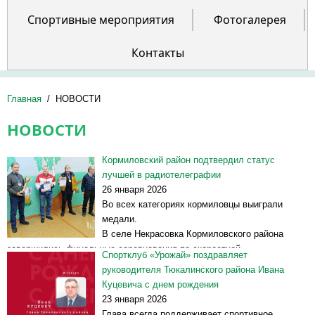
Спортивные мероприятия
Фотогалерея
Контакты
Главная
/
НОВОСТИ
НОВОСТИ
Кормиловский район подтвердил статус
лучшей в радиотелеграфии
26 января 2026
Во всех категориях кормиловцы выиграли
медали.
В селе Некрасовка Кормиловского района
завершились финальные соревнования по скоростной
Спортклуб «Урожай» поздравляет
радиотелеграфии, которые проводились в зачет 56-го областного
руководителя Тюкалинского района Ивана
сельского спортивно-культурного «Праздника Севера –
Куцевича с днем рождения
Таврическое-2026».
23 января 2026
Турнир собрал...
Читать далее >>
Глава всегда поддерживает спортивное,