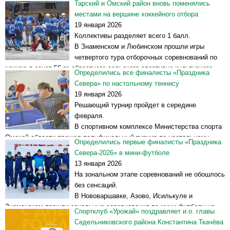
Тарский и Омский район вновь поменялись
сельского спортивно-культурного «Праздника Севера –
местами на вершине хоккейного отбора
Таврическом-2026».
19 января 2026
На соревнованиях в общей сложности выступили 24...
Читать далее
Коллективы разделяет всего 1 балл.
>>
В Знаменском и Любинском прошли игры
четвертого тура отборочных соревнований по
хоккею в зачет 56-го областного сельского спортивно-культурного
Определились все финалисты «Праздника
«Праздника Севера – Таврическое-2026». В первой группе выступает
Севера» по настольному теннису
восемь сильнейших команд сельского хоккея,...
Читать далее >>
19 января 2026
Решающий турнир пройдет в середине
февраля.
В спортивном комплексе Министерства спорта
Омской области прошел полуфинальный турнир по настольному
Определились первые финалисты «Праздника
теннису в зачет 56-го областного сельского спортивно-культурного
Севера-2026» в мини-футболе
«Праздника Севера – Таврическое-2026».
13 января 2026
На соревнования приехали команды...
Читать далее >>
На зональном этапе соревнований не обошлось
без сенсаций.
В Нововаршавке, Азово, Исилькуле и
Знаменском прошли зональные соревнования по мини-футболу на
Спортклуб «Урожай» поздравляет и.о. главы
снегу в зачет 56-го областного сельского спортивно-культурного
Седельниковского района Константина Ткачёва
«Праздника Севера – Таврическое-2026». За путевки на областной