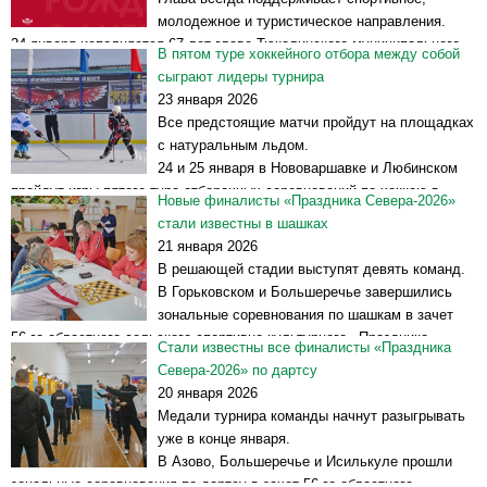
молодежное и туристическое направления.
24 января исполняется 67 лет главе Тюкалинского муниципального
В пятом туре хоккейного отбора между собой
района Ивану Куцевичу. Руководителя поздравляют директор
сыграют лидеры турнира
спортклуба «Урожай» Александр Иванов и его коллектив, желая ему
23 января 2026
крепкого сибирского...
Читать далее >>
Все предстоящие матчи пройдут на площадках
с натуральным льдом.
24 и 25 января в Нововаршавке и Любинском
пройдут игры пятого тура отборочных соревнований по хоккею в
Новые финалисты «Праздника Севера-2026»
зачет 56-го областного сельского спортивно-культурного «Праздника
стали известны в шашках
Севера – Таврическое-2026». В турнире участвуют восемь...
Читать
21 января 2026
далее >>
В решающей стадии выступят девять команд.
В Горьковском и Большеречье завершились
зональные соревнования по шашкам в зачет
56-го областного сельского спортивно-культурного «Праздника
Стали известны все финалисты «Праздника
Севера – Таврическое-2026».
Севера-2026» по дартсу
На соревнования в общей сложности приехали 21 команда. В
20 января 2026
Горьковском...
Читать далее >>
Медали турнира команды начнут разыгрывать
уже в конце января.
В Азово, Большеречье и Исилькуле прошли
зональные соревнования по дартсу в зачет 56-го областного