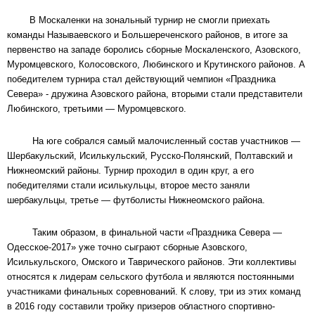
В Москаленки на зональный турнир не смогли приехать
команды Называевского и Большереченского районов, в итоге за
первенство на западе боролись сборные Москаленского, Азовского,
Муромцевского, Колосовского, Любинского и Крутинского районов. А
победителем турнира стал действующий чемпион «Праздника
Севера» - дружина Азовского района, вторыми стали представители
Любинского, третьими — Муромцевского.
На юге собрался самый малочисленный состав участников —
Шербакульский, Исилькульский, Русско-Полянский, Полтавский и
Нижнеомский районы. Турнир проходил в один круг, а его
победителями стали исилькульцы, второе место заняли
шербакульцы, третье — футболисты Нижнеомского района.
Таким образом, в финальной части «Праздника Севера —
Одесское-2017» уже точно сыграют сборные Азовского,
Исилькульского, Омского и Таврического районов. Эти коллективы
относятся к лидерам сельского футбола и являются постоянными
участниками финальных соревнований. К слову, три из этих команд
в 2016 году составили тройку призеров областного спортивно-