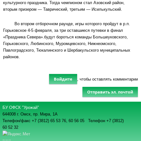
культурного праздника. Тогда чемпионом стал Азовский район,
вторым призером — Таврический, третьим — Исилькульский.
Во втором отборочном раунде, игры которого пройдут в р.п.
Горьковское 4-5 февраля, за три оставшиеся путевки в финал
«Праздника Севера».будут бороться команды Большеуковского,
Горьковского, Любинского, Муромцевского, Нижнеомского,
Павлоградского, Тюкалинского и Шербакульского муниципальных
районов.
Войдите
, чтобы оставлять комментарии
Отправить эл. почтой
БУ ОФСК "Урожай"
644008 г. Омск, пр. Мира, 1А
Телефон/факс +7 (3812) 65 53 76,
60 56 05 Телефон +7 (3812)
60 52 32