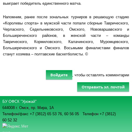
выиграет победитель единственного матча.
Напомним, ранее после зональных турниров в решающую стадию
«Королевы спорта» в мужской части попали сборные Таврического,
Черлаского, Седельниковского, Омского, Нововаршавского и
Большереченского районов, в женской части – команды
Таврического, Кормиловского, Калачинского, Муромцевского,
Большереченского и Омского. Восьмыми финалистами финалов
станут хозяева – полтавские баскетболисты. ©
Войдите
, чтобы оставлять комментарии
Отправить эл. почтой
БУ ОФСК "Урожай"
644008 г. Омск, пр. Мира, 1А
Телефон/факс +7 (3812) 65 53 76,
60 56 05 Телефон +7 (3812)
60 52 32