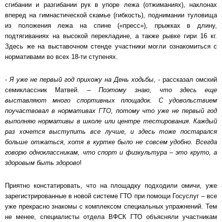
сгибании и разгибании рук в упоре лежа (отжиманиях), наклонах
вперед на гимнастической скамье (гибкость), поднимании туловища
из положения лежа на спине («пресс»), прыжках в длину,
подтягиваниях на высокой перекладине, а также рывке гири 16 кг.
Здесь же на выставочном стенде участники могли ознакомиться с
нормативами во всех 18-ти ступенях.
-
Я уже не первый год прихожу на День ходьбы
, - рассказал омский
семиклассник Матвей. –
Поэтому знаю, что здесь еще
выставляют много спортивных площадок. С удовольствием
поучаствовал в нормативах ГТО, потому что уже не первый год
выполняю нормативы в школе или центре тестирования. Каждый
раз хочется выступить все лучше, и здесь тоже постарался
больше отжаться, хотя в куртке было не совсем удобно. Всегда
говорю одноклассникам, что спорт и физкультура – это круто, а
здоровым быть здорово
!
Приятно констатировать, что на площадку подходили омичи, уже
зарегистрированные в новой системе ГТО при помощи Госуслуг – все
уже прекрасно знакомы с комплексом специальных упражнений. Тем
не менее, специалисты отдела ВФСК ГТО объясняли участникам