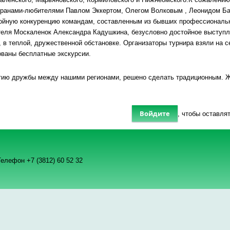
ранами-любителями Павлом Эккертом, Олегом Волковым , Леонидом Бар
ойную конкуренцию командам, составленным из бывших профессиональны
теля Москаленок Александра Кадушкина, безусловно достойное выступле
 в теплой, дружественной обстановке. Организаторы турнира взяли на 
ованы бесплатные экскурсии.
итию дружбы между нашими регионами, решено сделать традиционным. 
Войдите
, чтобы оставля
елефон +7 (3812) 60 52 32