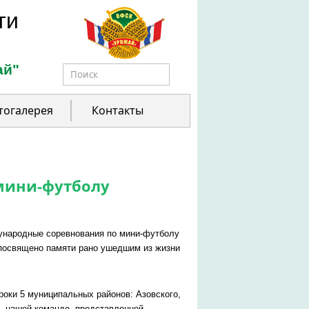
ти
ай"
Форма поиска
тогалерея
Контакты
 мини-футболу
ждународные соревнования по мини-футболу
 посвящено памяти рано ушедшим из жизни
оки 5 муниципальных районов: Азовского,
, нашей команде, представленной