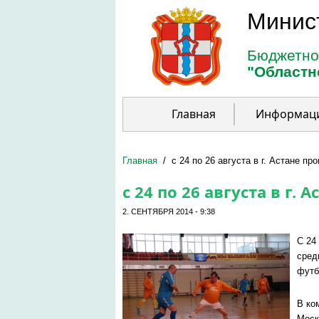
Перейти к основному содержанию
Минис
Бюджетно
"Областн
Главная
Информац
Главная
/
с 24 по 26 августа в г. Астане п
с 24 по 26 августа в г
2. СЕНТЯБРЯ 2014 - 9:38
С 24
сред
футб
В к
о
Моск