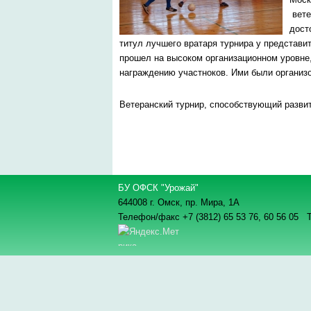
вете
дост
титул лучшего вратаря турнира у представи
прошел на высоком организационном уровне,
награждению участноков. Ими были организ
Ветеранский турнир, способствующий разв
БУ ОФСК "Урожай"
644008 г. Омск, пр. Мира, 1А
Телефон/факс +7 (3812) 65 53 76,
60 56 05 Т