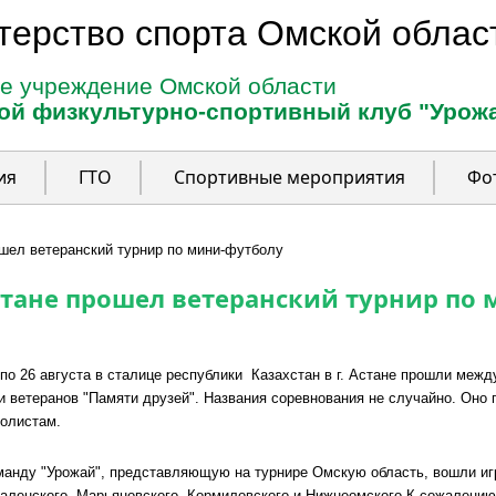
терство спорта Омской облас
е учреждение Омской области
ой физкультурно-спортивный клуб "Урож
ия
ГТО
Спортивные мероприятия
Фо
рошел ветеранский турнир по мини-футболу
. Астане прошел ветеранский турнир по
 по 26 августа в сталице республики Казахстан в г. Астане прошли ме
и ветеранов "Памяти друзей". Названия соревнования не случайно. Оно
олистам.
манду "Урожай", представляющую на турнире Омскую область, вошли игр
аленского, Марьяновского, Кормиловского и Нижнеомского.К сожалению