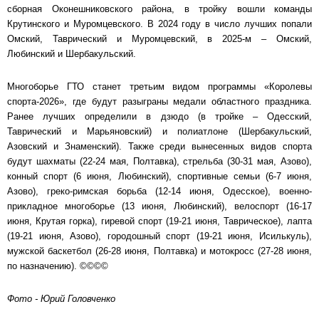
сборная Оконешниковского района, в тройку вошли команды
Крутинского и Муромцевского. В 2024 году в число лучших попали
Омский, Таврический и Муромцевский, в 2025-м – Омский,
Любинский и Шербакульский.
Многоборье ГТО станет третьим видом программы «Королевы
спорта-2026», где будут разыграны медали областного праздника.
Ранее лучших определили в дзюдо (в тройке – Одесский,
Таврический и Марьяновский) и полиатлоне (Шербакульский,
Азовский и Знаменский). Также среди вынесенных видов спорта
будут шахматы (22-24 мая, Полтавка), стрельба (30-31 мая, Азово),
конный спорт (6 июня, Любинский), спортивные семьи (6-7 июня,
Азово), греко-римская борьба (12-14 июня, Одесское), военно-
прикладное многоборье (13 июня, Любинский), велоспорт (16-17
июня, Крутая горка), гиревой спорт (19-21 июня, Таврическое), лапта
(19-21 июня, Азово), городошный спорт (19-21 июня, Исилькуль),
мужской баскетбол (26-28 июня, Полтавка) и мотокросс (27-28 июня,
по назначению). ©©©©
Фото - Юрий Головченко