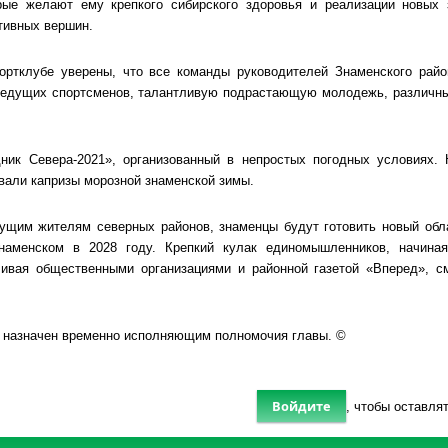
рые желают ему крепкого сибирского здоровья и реализации новых
тивных вершин.
ортклубе уверены, что все команды руководителей Знаменского райо
ведущих спортсменов, талантливую подрастающую молодежь, различные
ник Севера-2021», организованный в непростых погодных условиях.
вали капризы морозной знаменской зимы.
ущим жителям северных районов, знаменцы будут готовить новый обл
Знаменском в 2028 году. Крепкий кулак единомышленников, начина
чивая общественными организациями и районной газетой «Вперед», с
л назначен временно исполняющим полномочия главы. ©
Войдите
, чтобы оставля