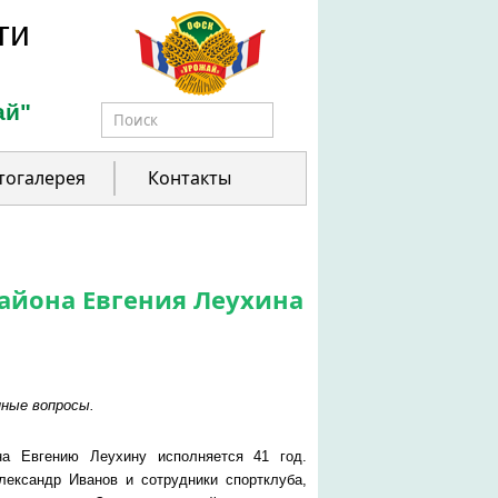
ти
ай"
Форма поиска
тогалерея
Контакты
айона Евгения Леухина
нные вопросы.
а Евгению Леухину исполняется 41 год.
ександр Иванов и сотрудники спортклуба,