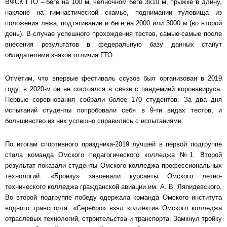
ВФСК ГТО – беге на 100 м, челночном беге 3х10 м, прыжке в длину,
наклоне на гимнастической скамье, поднимании туловища из
положения лежа, подтягивании и беге на 2000 или 3000 м (во второй
день). В случае успешного прохождения тестов, самые-самые после
внесения результатов в федеральную базу данных станут
обладателями знаков отличия ГТО.
Отметим, что впервые фестиваль ссузов был организован в 2019
году, в 2020-м он не состоялся в связи с пандемией коронавируса.
Первые соревнования собрали более 170 студентов. За два дня
испытаний студенты попробовали себя в 9-ти видах тестов, и
большинство из них успешно справились с испытаниями.
По итогам спортивного праздника-2019 лучшей в первой подгруппе
стала команда Омского педагогического колледжа №1. Второй
результат показали студенты Омского колледжа профессиональных
технологий. «Бронзу» завоевали курсанты Омского летно-
технического колледжа гражданской авиации им. А. В. Ляпидевского.
Во второй подгруппе победу одержала команда Омского института
водного транспорта. «Серебро» взял коллектив Омского колледжа
отраслевых технологий, строительства и транспорта. Замкнул тройку