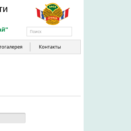
ти
ай"
Форма поиска
тогалерея
Контакты