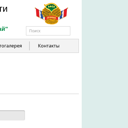
ти
ай"
Форма поиска
тогалерея
Контакты