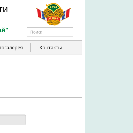
ти
ай"
Форма поиска
тогалерея
Контакты