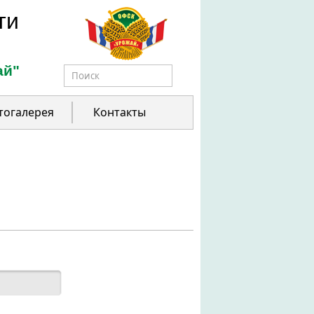
ти
ай"
Форма поиска
тогалерея
Контакты