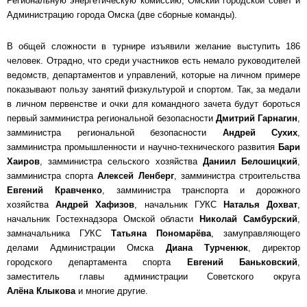
Региональную энергетическую комиссию, Омский городской совет и
Администрацию города Омска (две сборные команды).
В общей сложности в турнире изъявили желание выступить 186
человек. Отрадно, что среди участников есть немало руководителей
ведомств, департаментов и управлений, которые на личном примере
показывают пользу занятий физкультурой и спортом. Так, за медали
в личном первенстве и очки для командного зачета будут бороться
первый замминистра региональной безопасности
Дмитрий Гарнагин
,
замминистра региональной безопасности
Андрей Сухих
,
замминистра промышленности и научно-технического развития
Бари
Хаиров
, замминистра сельского хозяйства
Даниил Белошицкий
,
замминистра спорта
Алексей Ленберг
, замминистра строительства
Евгений Кравченко
, замминистра транспорта и дорожного
хозяйства
Андрей Хафизов
, начальник ГУКС
Наталья Дохват
,
начальник Гостехнадзора Омской области
Николай Самбурский
,
замначальника ГУКС
Татьяна Пономарёва
, замуправляющего
делами Администрации Омска
Диана Турченюк
, директор
городского департамента спорта
Евгений Баньковский
,
заместитель главы администрации Советского округа
Алёна Клыкова
и многие другие.