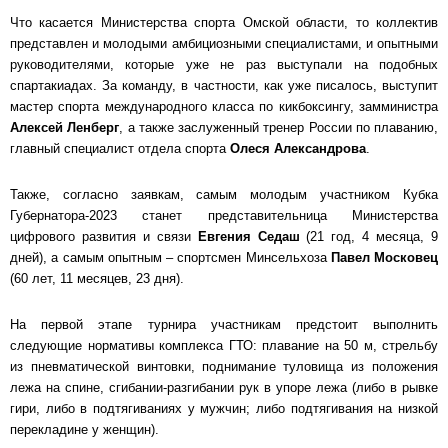
Что касается Министерства спорта Омской области, то коллектив
представлен и молодыми амбициозными специалистами, и опытными
руководителями, которые уже не раз выступали на подобных
спартакиадах. За команду, в частности, как уже писалось, выступит
мастер спорта международного класса по кикбоксингу, замминистра
Алексей Ленберг
, а также заслуженный тренер России по плаванию,
главный специалист отдела спорта
Олеся Александрова
.
Также, согласно заявкам, самым молодым участником Кубка
Губернатора-2023 станет представительница Министерства
цифрового развития и связи
Евгения Седаш
(21 год, 4 месяца, 9
дней), а самым опытным – спортсмен Минсельхоза
Павел Московец
(60 лет, 11 месяцев, 23 дня).
На первой этапе турнира участникам предстоит выполнить
следующие нормативы комплекса ГТО: плавание на 50 м, стрельбу
из пневматической винтовки, поднимание туловища из положения
лежа на спине, сгибании-разгибании рук в упоре лежа (либо в рывке
гири, либо в подтягиваниях у мужчин; либо подтягивания на низкой
перекладине у женщин).