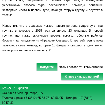
группы. Очки, набранные в первом туре между командами-
участниками второго тура, сохраняются. Команды, занявшие
четвертые места в первом туре, покинут вторую группу и опустят в
третью.
Напомним, что в сельском хоккее нашего региона существуют три
группы, в которые в 2025 году заявилось 23 команды. В первой
группе, где также выступают восемь команд, сборные районов
борются за попадание на «Праздник Севера». В третьей группе пока
заявилось семь команд, которые 15 февраля сыграют в двух зонах
по территориальному принципу. ©
Войдите
, чтобы оставлять комментарии
Отправить эл. почтой
БУ ОФСК "Урожай"
644008 г. Омск, пр. Мира, 1А
Телефон/факс +7 (3812) 65 53 76,
60 56 05 Телефон +7 (3812)
60 52 32