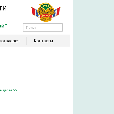
ти
ай"
Форма поиска
тогалерея
Контакты
ь далее >>