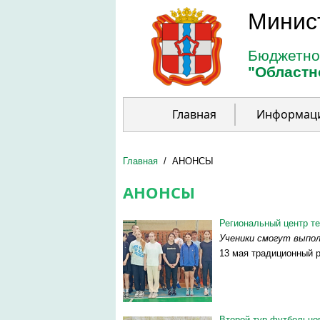
Перейти к основному содержанию
Минис
Бюджетно
"Областн
Главная
Информац
Главная
/
АНОНСЫ
АНОНСЫ
Региональный центр т
Ученики смогут выпо
13 мая традиционный 
Второй тур футбольног