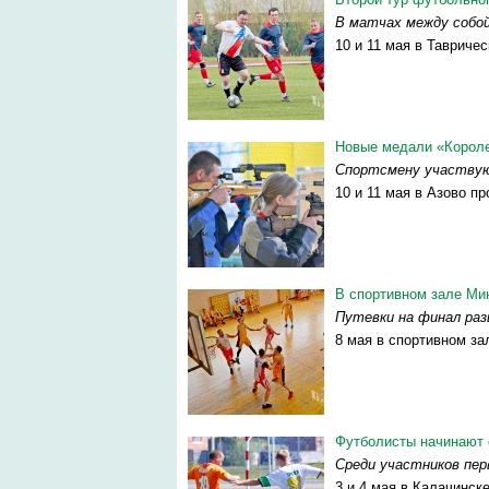
В матчах между собо
10 и 11 мая в Тавриче
Новые медали «Короле
Спортсмену участвую
10 и 11 мая в Азово п
В спортивном зале Мин
Путевки на финал раз
8 мая в спортивном за
Футболисты начинают 
Среди участников пе
3 и 4 мая в Калачинске