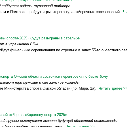
й сойдутся лидеры турнирной таблицы.
ском и Полтавке пройдут игры второго тура отборочных соревнований...
Чи
вы спорта-2025» будут разыграны в стрельбе
т в упражнении ВП-4.
ройдут финальные соревнования по стрельбе в зачет 55-го областного сел
спорта Омской области состоится переигровка по баскетболу
ыграют три мужские и две женские команды.
ле Министерства спорта Омской области (пр. Мира, 1а)...
Читать далее >
свой отбор на «Королеву спорта-2025»
рвой группы выступают хозяева будущей областной спартакиады.
 и Азово пройдут игры первого тура...
Читать далее >>