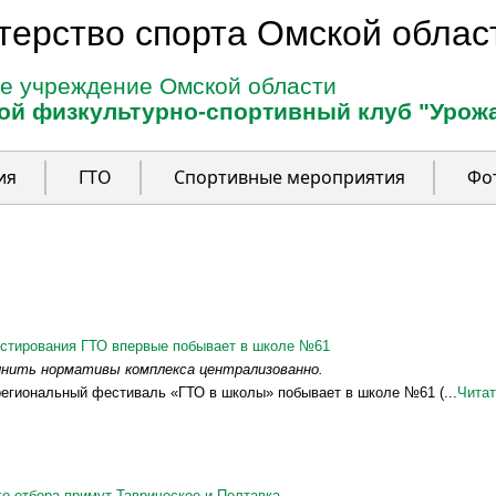
терство спорта Омской облас
е учреждение Омской области
ой физкультурно-спортивный клуб "Урож
ия
ГТО
Спортивные мероприятия
Фо
естирования ГТО впервые побывает в школе №61
лнить нормативы комплекса централизованно.
региональный фестиваль «ГТО в школы» побывает в школе №61 (...
Читат
о отбора примут Таврическое и Полтавка