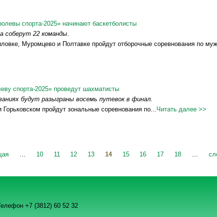
ролевы спорта-2025» начинают баскетболисты
а соберут 22 команды.
иловке, Муромцево и Полтавке пройдут отборочные соревнования по муж
леву спорта-2025» проведут шахматисты
ваниях будут разыграны восемь путевок в финал.
 и Горьковском пройдут зональные соревнования по...
Читать далее >>
щая
…
10
11
12
13
14
15
16
17
18
…
сл
елефон +7 (3812) 60 52 32