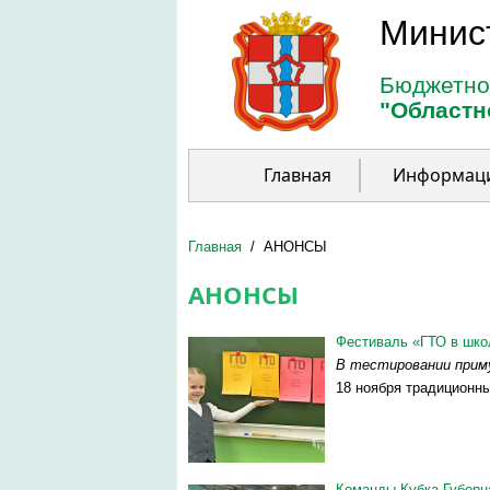
Перейти к основному содержанию
Минис
Бюджетно
"Областн
Главная
Информац
Главная
/
АНОНСЫ
АНОНСЫ
Фестиваль «ГТО в шко
В тестировании прим
18 ноября традиционн
Команды Кубка Губерна