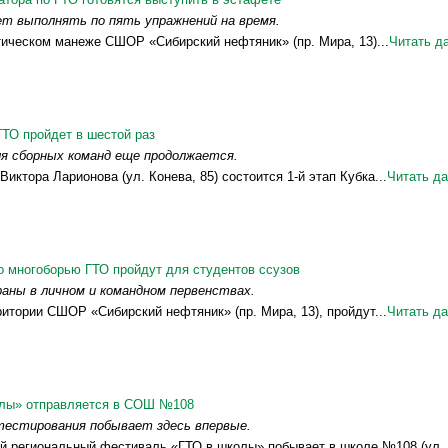
т выполнять по пять упражнений на время.
тическом манеже СШОР «Сибирский нефтяник» (пр. Мира, 13)...
Читать д
ГТО пройдет в шестой раз
ля сборных команд еще продолжается.
иктора Ларионова (ул. Конева, 85) состоится 1-й этап Кубка...
Читать д
о многоборью ГТО пройдут для студентов ссузов
аны в личном и командном первенствах.
рритории СШОР «Сибирский нефтяник» (пр. Мира, 13), пройдут...
Читать д
олы» отправляется в СОШ №108
тестирования побывает здесь впервые.
ый региональный фестиваль «ГТО в школы» побывает в школе №108 (ул..