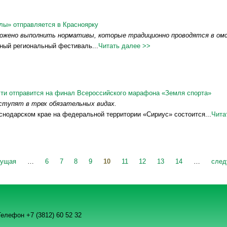
лы» отправляется в Красноярку
ложено выполнить нормативы, которые традиционно проводятся в омс
ный региональный фестиваль...
Читать далее >>
ти отправится на финал Всероссийского марафона «Земля спорта»
тупят в трех обязательных видах.
аснодарском крае на федеральной территории «Сириус» состоится...
Чита
дущая
…
6
7
8
9
10
11
12
13
14
…
след
елефон +7 (3812) 60 52 32