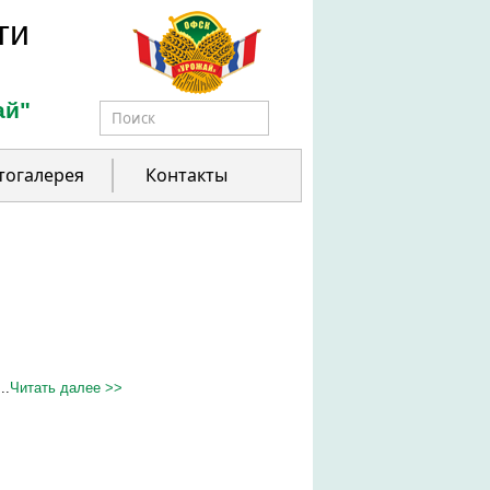
ти
ай"
Форма поиска
тогалерея
Контакты
..
Читать далее >>