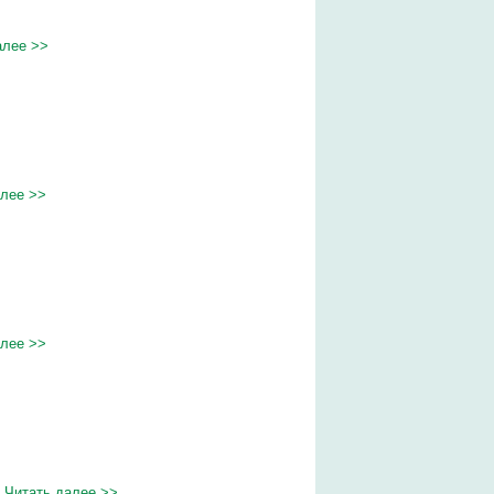
алее >>
алее >>
алее >>
.
Читать далее >>