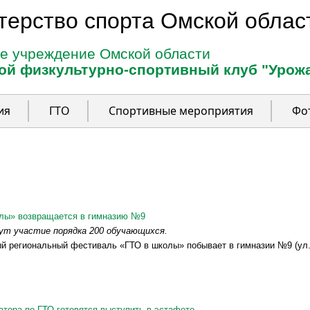
терство спорта Омской облас
е учреждение Омской области
ой физкультурно-спортивный клуб "Урож
ия
ГТО
Спортивные мероприятия
Фо
лы» возвращается в гимназию №9
ут участие порядка 200 обучающихся.
ый региональный фестиваль «ГТО в школы» побывает в гимназии №9 (ул.
тора по ГТО готовятся выступить в эстафете