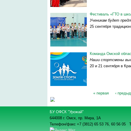
Фестиваль «ГТО в шко
Ученикам будет пред
25 сентября традицион
Команда Омской облас
Наши спортсмены выс
20 и 21 сентября в Кр
« первая
‹ преды
Страницы
БУ ОФСК "Урожай"
644008 г. Омск, пр. Мира, 1А
Телефон/факс +7 (3812) 65 53 76,
60 56 05 Т