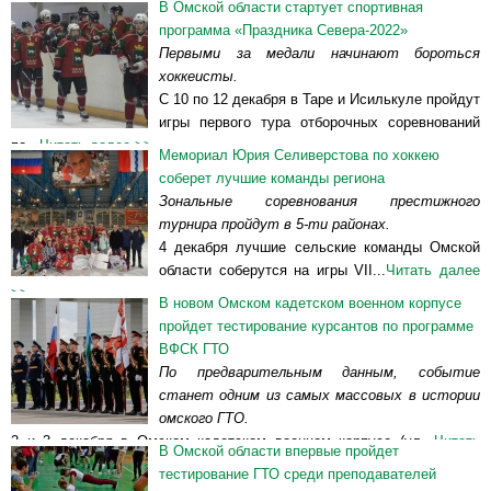
В Омской области стартует спортивная
программа «Праздника Севера-2022»
Первыми за медали начинают бороться
хоккеисты.
С 10 по 12 декабря в Таре и Исилькуле пройдут
игры первого тура отборочных соревнований
по...
Читать далее >>
Мемориал Юрия Селиверстова по хоккею
соберет лучшие команды региона
Зональные соревнования престижного
турнира пройдут в 5-ти районах.
4 декабря лучшие сельские команды Омской
области соберутся на игры VII...
Читать далее
>>
В новом Омском кадетском военном корпусе
пройдет тестирование курсантов по программе
ВФСК ГТО
По предварительным данным, событие
станет одним из самых массовых в истории
омского ГТО.
2 и 3 декабря в Омском кадетском военном корпусе (ул...
Читать
В Омской области впервые пройдет
далее >>
тестирование ГТО среди преподавателей