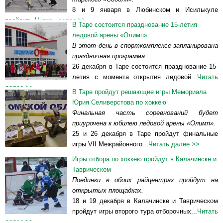
8 и 9 января в Любинском и Исилькуле
пройдут...
Читать далее >>
В Таре состоится празднование 15-летия
ледовой арены «Олимп»
В этот день в спорткомплексе запланирована
праздничная программа.
26 декабря в Таре состоится празднование 15-
летия с момента открытия ледовой...
Читать
далее >>
В Таре пройдут решающие игры Мемориала
Юрия Селиверстова по хоккею
Финальная часть соревнований будет
приурочена к юбилею ледовой арены «Олимп».
25 и 26 декабря в Таре пройдут финальные
игры VII Межрайонного...
Читать далее >>
Игры отбора по хоккею пройдут в Калачинске и
Таврическом
Поединки в обоих райцентрах пройдут на
открытых площадках.
18 и 19 декабря в Калачинске и Таврическом
пройдут игры второго тура отборочных...
Читать
далее >>