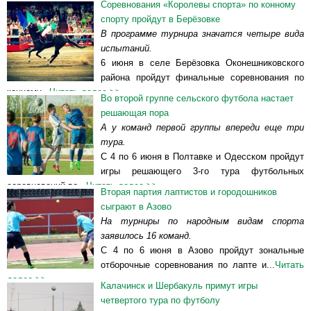
Соревнования «Королевы спорта» по конному
спорту пройдут в Берёзовке
В программе турнира значатся четыре вида
испытаний.
6 июня в селе Берёзовка Оконешниковского
района пройдут финальные соревнования по
конному...
Читать далее >>
Во второй группе сельского футбола настает
решающая пора
А у команд первой группы впереди еще три
тура.
С 4 по 6 июня в Полтавке и Одесском пройдут
игры решающего 3-го тура футбольных
соревнований во...
Читать далее >>
Вторая партия лаптистов и городошников
сыграют в Азово
На турниры по народным видам спорта
заявилось 16 команд.
С 4 по 6 июня в Азово пройдут зональные
отборочные соревнования по лапте и...
Читать
далее >>
Калачинск и Шербакуль примут игры
четвертого тура по футболу