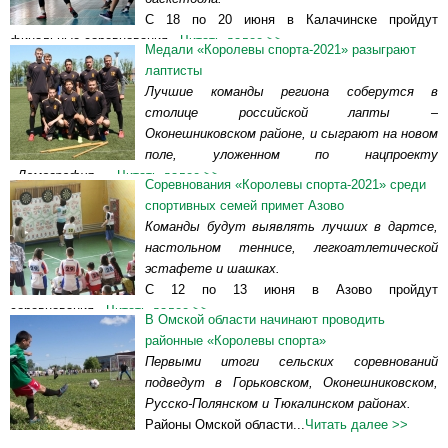
С 18 по 20 июня в Калачинске пройдут
финальные соревнования...
Читать далее >>
Медали «Королевы спорта-2021» разыграют
лаптисты
Лучшие команды региона соберутся в
столице российской лапты –
Оконешниковском районе, и сыграют на новом
поле, уложенном по нацпроекту
«Демография».
...
Читать далее >>
Соревнования «Королевы спорта-2021» среди
спортивных семей примет Азово
Команды будут выявлять лучших в дартсе,
настольном теннисе, легкоатлетической
эстафете и шашках.
С 12 по 13 июня в Азово пройдут
соревнования...
Читать далее >>
В Омской области начинают проводить
районные «Королевы спорта»
Первыми итоги сельских соревнований
подведут в Горьковском, Оконешниковском,
Русско-Полянском и Тюкалинском районах.
Районы Омской области...
Читать далее >>