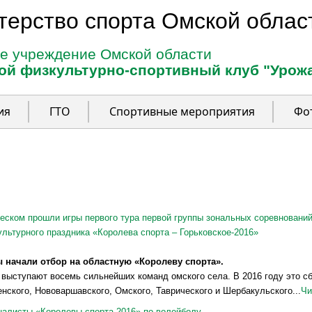
терство спорта Омской облас
е учреждение Омской области
ой физкультурно-спортивный клуб "Урож
ия
ГТО
Спортивные мероприятия
Фо
еском прошли игры первого тура первой группы зональных соревнований
ультурного праздника «Королева спорта – Горьковское-2016»
 начали отбор на областную «Королеву спорта».
 выступают восемь сильнейших команд омского села. В 2016 году это с
нского, Нововаршавского, Омского, Таврического и Шербакульского...
Чи
алисты «Королевы спорта-2016» по волейболу