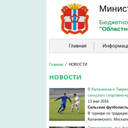
Перейти к основному содержанию
Минис
Бюджетно
"Областн
Главная
Информац
Главная
/
НОВОСТИ
НОВОСТИ
В Калачинске и Таврич
сельского спортивно-к
13 мая 2016
Сельские футболисты
В турнире по традиции
Калачинского, Москале
Определились все фин