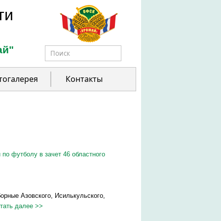
ти
ай"
Форма поиска
тогалерея
Контакты
 по футболу в зачет 46 областного
борные Азовского, Исилькульского,
тать далее >>