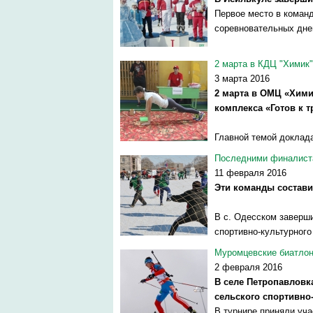
Первое место в команд
соревновательных дне
2 марта в КДЦ "Химик
3 марта 2016
2 марта в ОМЦ «Хими
комплекса «Готов к т
Главной темой доклада
Последними финалиста
11 февраля 2016
Эти команды состави
В с. Одесском заверши
спортивно-культурного
Муромцевские биатлон
2 февраля 2016
В селе Петропавловк
сельского спортивно
В турнире приняли уча