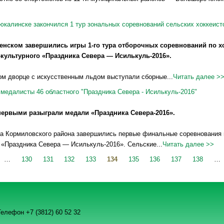
юкалинске закончился 1 тур зональных соревнований сельских хоккеист
енском завершились игры 1-го тура отборочных соревнований по хо
-культурного «Праздника Севера — Исилькуль-2016».
ом дворце с искусственным льдом выступали сборные...
Читать далее >
медалисты 46 областного "Праздника Севера - Исилькуль-2016"
ервыми разыграли медали «Праздника Севера-2016».
рмиловского района завершились первые финальные соревнования в 
 «Праздника Севера — Исилькуль-2016». Сельские...
Читать далее >>
…
130
131
132
133
134
135
136
137
138
…
елефон +7 (3812) 60 52 32