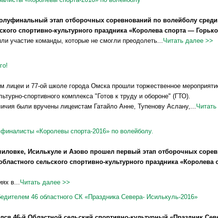
олуфинальный этап отборочных соревнований по волейболу среди
ского спортивно-культурного праздника «Королева спорта — Горько
ли участие команды, которые не смогли преодолеть...
Читать далее >>
го!
-ом лицеи и 77-ой школе города Омска прошли торжественное мероприят
ьтурно-спортивного комплекса "Готов к труду и обороне" (ГТО).
ичия были вручены лицеистам Гатайло Анне, Тупенову Аслану,...
Читать
финалисты «Королевы спорта-2016» по волейболу.
иловке, Исилькуле и Азово прошел первый этап отборочных сорев
областного сельского спортивно-культурного праздника «Королева 
 в...
Читать далее >>
бедителем 46 областного СК «Праздника Севера- Исилькуль-2016»
лся 46-й Областной сельский спортивно-культурный «Праздник Севе