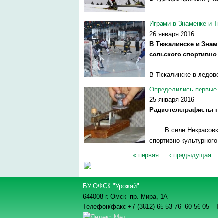
Играми в Знаменке и Т
26 января 2016
В Тюкалинске и Знам
сельского спортивно
В Тюкалинске в ледов
Определились первые 
25 января 2016
Радиотелеграфисты п
В селе Некрасовка Ко
спортивно-культурного
« первая
‹ предыдущая
Страницы
БУ ОФСК "Урожай"
644008 г. Омск, пр. Мира, 1А
Телефон/факс +7 (3812) 65 53 76,
60 56 05 Т