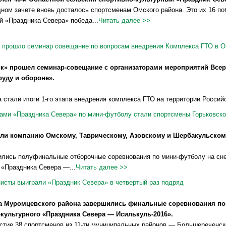
ном зачете вновь досталось спортсменам Омского района. Это их 16 по
й «Праздника Севера» победа...
Читать далее >>
" прошло семинар совещание по вопросам внедрения Комплекса ГТО в О
к» прошел семинар-совещание с организаторами мероприятий Всер
руду и обороне».
 стали итоги 1-го этапа внедрения комплекса ГТО на территории Российс
ми «Праздника Севера» по мини-футболу стали спортсмены Горьковског
ли компанию Омскому, Таврическому, Азовскому и Шербакульском
лись полуфинальные отборочные соревнования по мини-футболу на снег
 «Праздника Севера —...
Читать далее >>
исты выиграли «Праздник Севера» в четвертый раз подряд
а Муромцевского района завершились финальные соревнования по б
-культурного «Праздника Севера — Исилькуль-2016».
стие 38 спортсменов из 11-ти муниципальных районов — Большереченско