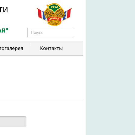
ти
ай"
Форма поиска
тогалерея
Контакты