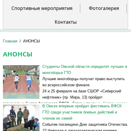
Спортивные мероприятия
Фотогалерея
Контакты
Главная
/
АНОНСЫ
АНОНСЫ
Студенты Омской области определят лучших в
многоборье ГТО
Лучшие многоборцы получат право выступить
во всероссийском финале.
24 и 25 февраля на базе СШОР «Сибирский
нефтяник» (пр. Мира, 13) пройдет
региональный этап фестиваля ВФСК «Готов к труду и...
Читать далее
В Омске впервые пройдет фестиваль ВФСК
>>
ГТО среди участников боевых действий и
членов их семей
Событие посвящено Дню защитника Отечества.
22 февраля в легкоатлетическом манеже