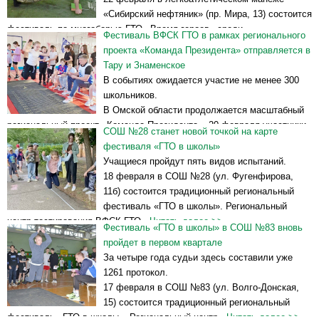
«Сибирский нефтяник» (пр. Мира, 13) состоится
фестиваль по многоборью ГТО «Время героев» среди
Фестиваль ВФСК ГТО в рамках регионального
участников...
Читать далее >>
проекта «Команда Президента» отправляется в
Тару и Знаменское
В событиях ожидается участие не менее 300
школьников.
В Омской области продолжается масштабный
региональный проект «Команда Президента». 20 февраля участники
СОШ №28 станет новой точкой на карте
события из областного центра...
Читать далее >>
фестиваля «ГТО в школы»
Учащиеся пройдут пять видов испытаний.
18 февраля в СОШ №28 (ул. Фугенфирова,
11б) состоится традиционный региональный
фестиваль «ГТО в школы». Региональный
центр тестирования ВФСК ГТО...
Читать далее >>
Фестиваль «ГТО в школы» в СОШ №83 вновь
пройдет в первом квартале
За четыре года судьи здесь составили уже
1261 протокол.
17 февраля в СОШ №83 (ул. Волго-Донская,
15) состоится традиционный региональный
фестиваль «ГТО в школы». Региональный центр...
Читать далее >>