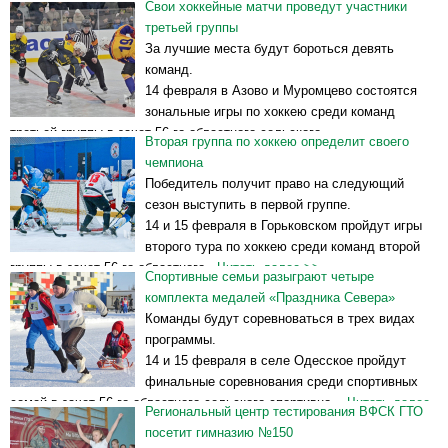
Свои хоккейные матчи проведут участники
третьей группы
За лучшие места будут бороться девять
команд.
14 февраля в Азово и Муромцево состоятся
зональные игры по хоккею среди команд
третьей группы в зачет 56-го областного сельского
Вторая группа по хоккею определит своего
спортивно-...
Читать далее >>
чемпиона
Победитель получит право на следующий
сезон выступить в первой группе.
14 и 15 февраля в Горьковском пройдут игры
второго тура по хоккею среди команд второй
группы в зачет 56-го областного...
Читать далее >>
Спортивные семьи разыграют четыре
комплекта медалей «Праздника Севера»
Команды будут соревноваться в трех видах
программы.
14 и 15 февраля в селе Одесское пройдут
финальные соревнования среди спортивных
семей в зачет 56-го областного сельского спортивно-...
Читать далее
Региональный центр тестирования ВФСК ГТО
>>
посетит гимназию №150